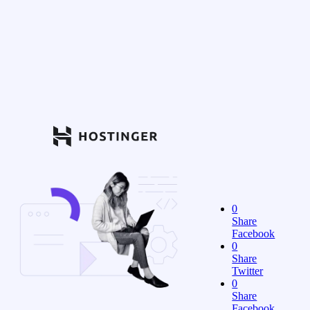
0
Share
Facebook
0
Share
Twitter
0
Share
Facebook