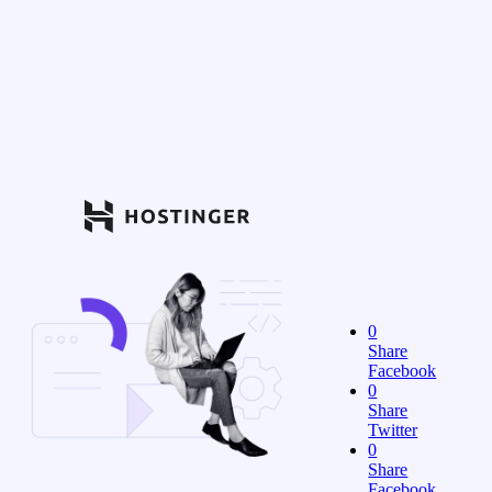
0
Share
Facebook
0
Share
Twitter
0
Share
Facebook