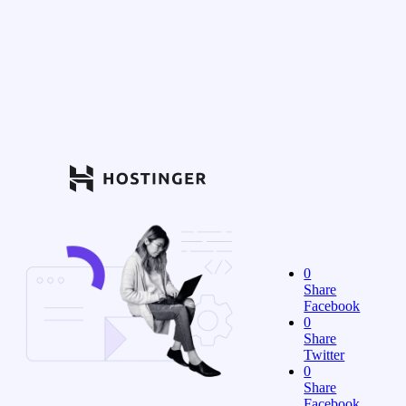
0
Share
Facebook
0
Share
Twitter
0
Share
Facebook