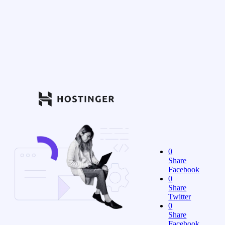
0
Share
Facebook
0
Share
Twitter
0
Share
Facebook