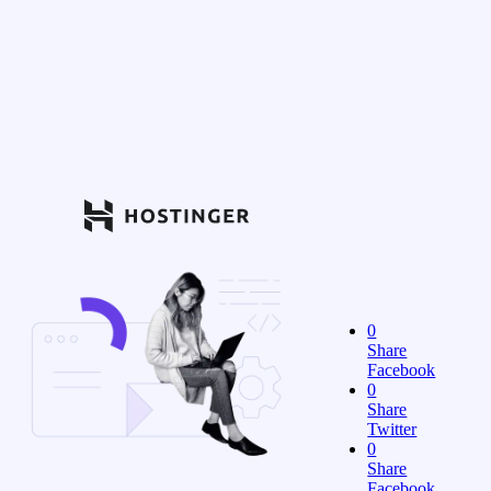
0
Share
Facebook
0
Share
Twitter
0
Share
Facebook