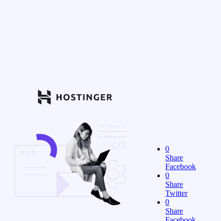
0
Share
Facebook
0
Share
Twitter
0
Share
Facebook