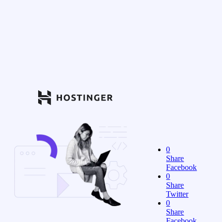
0
Share
Facebook
0
Share
Twitter
0
Share
Facebook