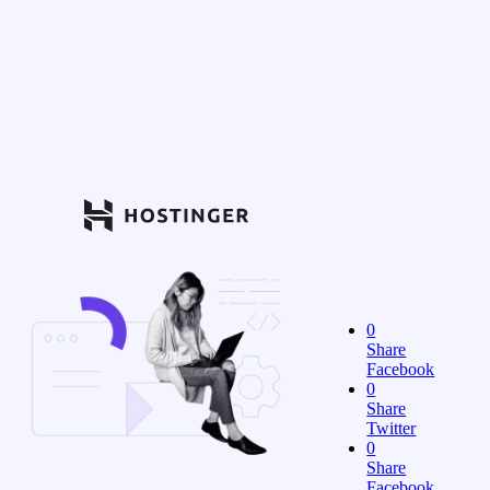
0
Share
Facebook
0
Share
Twitter
0
Share
Facebook