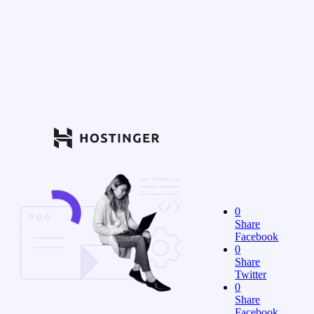
0
Share
Facebook
0
Share
Twitter
0
Share
Facebook