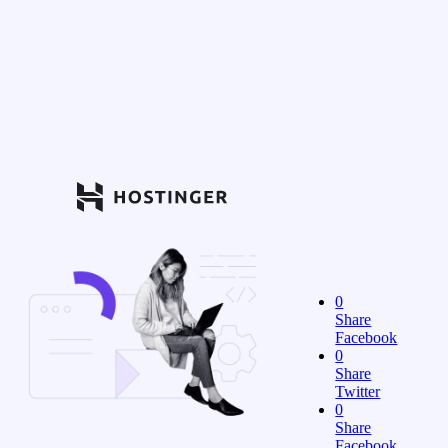
0
Share
Facebook
0
Share
Twitter
0
Share
Facebook