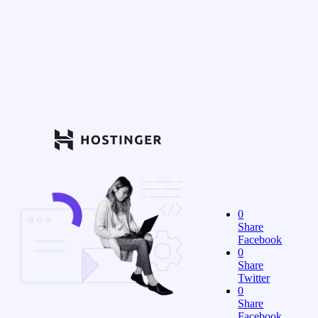
0
Share
Facebook
0
Share
Twitter
0
Share
Facebook