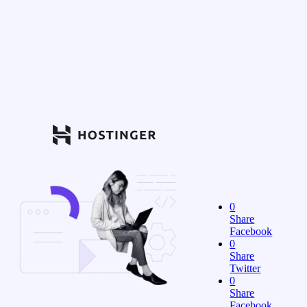
0
Share
Facebook
0
Share
Twitter
0
Share
Facebook