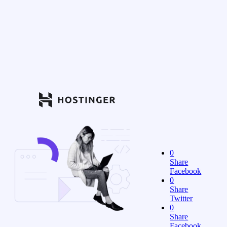
0
Share
Facebook
0
Share
Twitter
0
Share
Facebook