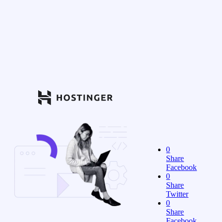
0
Share
Facebook
0
Share
Twitter
0
Share
Facebook