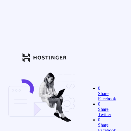
0
Share
Facebook
0
Share
Twitter
0
Share
Facebook