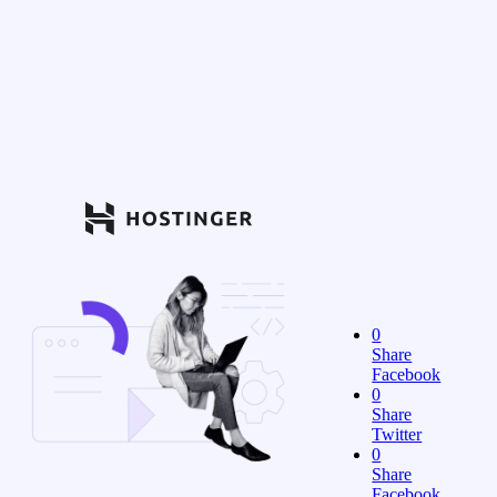
0
Share
Facebook
0
Share
Twitter
0
Share
Facebook