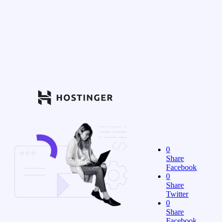
0
Share
Facebook
0
Share
Twitter
0
Share
Facebook